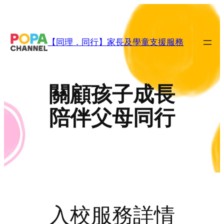
Skip
to
content
【同理．同行】家長及學童支援服務
關顧孩子成長
陪伴父母同行
入校服務詳情