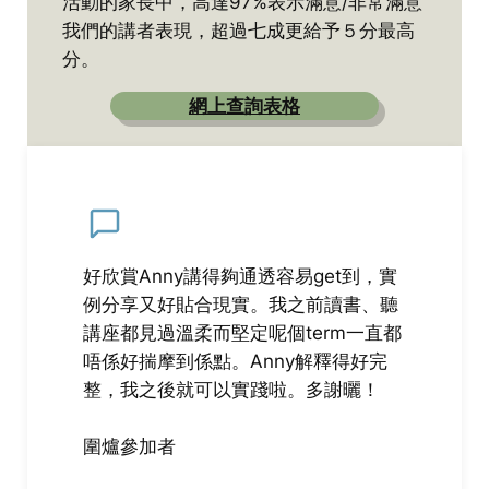
活動的家長中，高達97%表示滿意/非常滿意
我們的講者表現，超過七成更給予５分最高
分。
網上查詢表格
好欣賞Anny講得夠通透容易get到，實
例分享又好貼合現實。我之前讀書、聽
講座都見過溫柔而堅定呢個term一直都
唔係好揣摩到係點。Anny解釋得好完
整，我之後就可以實踐啦。多謝曬！
圍爐參加者