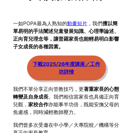
一如POPA最為人熟知的
動畫短片
，我們
擅以簡
單易明的手法闡述兒童發展知識、心理學論述、
正向育兒理念等，讓普羅家長也能輕易明白影響
子女成長的各種因素。
下載2025/26年度講座／工作
坊詳情
我們不單分享正向管教技巧，更
著重家長的心態
轉變及自身成長
。我們相信當家長也具備正向育
兒觀，
家校合作
亦能事半功倍，既能安撫父母的
焦慮感，同時減輕教師壓力。
我們曾多次受邀在中小學／大專院校／機構等分
享正向家長教育。