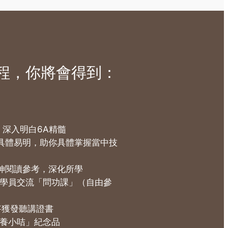
程，你將會得到：​
，深入明白6A精髓
具體易明，助你具體掌握當中技
伸閱讀參考，深化所學
群組讓學員交流「問功課」（自由參
將獲發聽講證書
教養小咭」紀念品