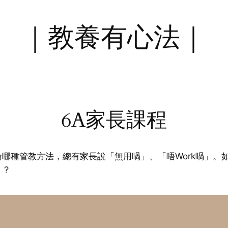
｜教養有心法｜
6A家長課程
哪種管教方法，總有家長說「無用喎」、「唔Work喎」。
」？