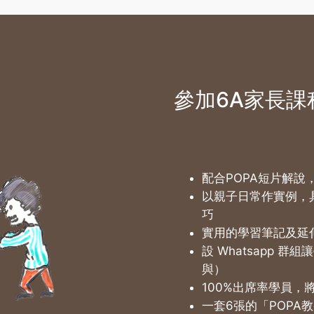
參加6A家長課
配合POPA短片解說
以親子日常作實例，
巧
實用的學習筆記及延
設 Whatsapp 
與）
100%出席率學員，
一套6張的「POPA