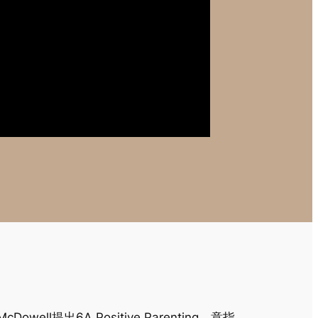
Dowell提出6A Positive Parenting，意指