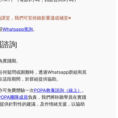
的課堂，我們可安排錄影重溫或補堂※
迎
Whatsapp查詢
。
別諮詢
時間為實踐期。
何疑問或困難時，透過Whatsapp群組和其
在這段期間，於群組提供協助。
亦可免費體驗一次
POPA教養諮詢（線上）
。
POPA團隊成員
負責，我們將聆聽學員在實踐
力提供針對性的建議，及作情緒支援，以協助